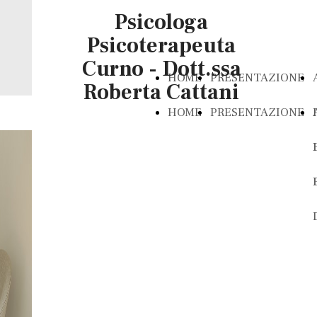
Psicologa
Psicoterapeuta
Curno - Dott.ssa
HOME
PRESENTAZIONE
Roberta Cattani
HOME
PRESENTAZIONE
Dott.ssa Roberta
Cattani
Psicologa Clinica